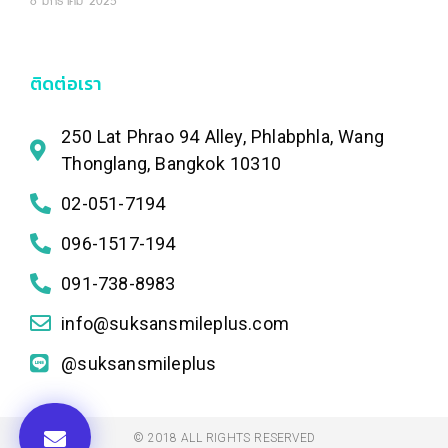
6 มกราคม 2025
ติดต่อเรา
250 Lat Phrao 94 Alley, Phlabphla, Wang
Thonglang, Bangkok 10310
02-051-7194
096-1517-194
091-738-8983
info@suksansmileplus.com
@suksansmileplus
© 2018 ALL RIGHTS RESERVED​