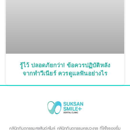
รู้ไว้ ปลอดภัยกว่า! ข้อควรปฏิบัติหลัง
จากทำวีเนียร์ ควรดูแลฟันอย่างไร
คลินิกทันตกรรมสุขสันต์สไมล์ คลินิกทันตกรรมครบวงจร ที่ใส่ใจรอยยิ้ม