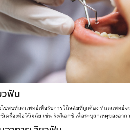
ยวฟัน
งไปพบทันตแพทย์เพื่อรับการวินิจฉัยที่ถูกต้อง ทันตแพท
รื่องมือวินิจฉัย เช่น รังสีเอกซ์ เพื่อระบุสาเหตุของอา
นอาการเสียวฟัน