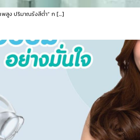
าพสูง ปริมาณรังสีต่ำ” ก […]