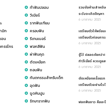
ทำฟันปลอม
รวมข้อห้ามสำหรับค
ระวังจะเกิดปัญหา
วีเนียร์
6 มกราคม 2025
หะ
รากฟันเทียม
ามิก
ครอบฟัน
เตรียมตัวให้พร้อม
เตรียมตัวก่อนการ
มอน
รีเทนเนอร์
6 มกราคม 2025
ขากรรไกร
ฟอกสีฟัน
ผ่าฟันคุด
รู้ไว้ ปลอดภัยกว่า
ทำวีเนียร์ ควรดูแ
ตัดเหงือก
6 มกราคม 2025
ถอนฟัน
ทันตกรรมสำหรับเด็ก
ตัดเหงือกครั้งแรก 
เตรียมตัวอย่างไรใ
อุดฟัน
6 มกราคม 2025
ขูดหินปูน
รักษารากฟัน
ฟอกฟันขาว คืออะไ